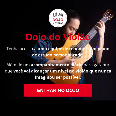
Dojo do Violão
Tenha acesso a
uma equipe de renome e um plano
de estudo personalizado.
Além de um
acompanhamento diário
para garantir
que
você vai alcançar um nível no violão que nunca
imaginou ser possível.
ENTRAR NO DOJO