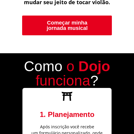
mudar seu jeito de tocar violão.
Começar minha
jornada musical
Como
o
Dojo
funciona
?
1. Planejamento
Após inscrição você recebe
um formulário personalizado, onde