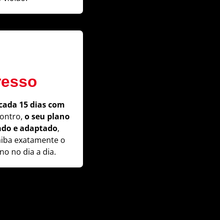
resso
cada 15 dias com
ontro,
o seu plano
tado e adaptado
,
aiba exatamente o
no no dia a dia.