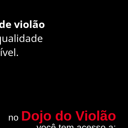
de violão
qualidade
vel.
Dojo do Violão
no
você tem acesso a: