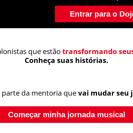
Entrar para o Doj
lonistas que estão
transformando seus
Conheça suas histórias.
 parte da mentoria que
vai mudar seu j
Começar minha jornada musical