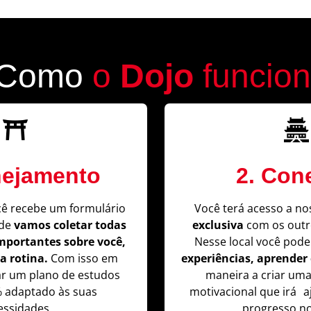
Como
o
Dojo
funcio
nejamento
2. Con
cê recebe um formulário
Você terá acesso a n
nde
vamos coletar todas
exclusiva
com os outr
mportantes sobre você,
Nesse local você pod
a rotina.
Com isso em
experiências, aprender
ar um plano de estudos
maneira a criar uma
% adaptado às suas
motivacional que irá a
essidades.
progresso no