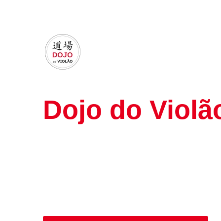
Dojo do Violã
Tenha acesso a
uma equipe de renom
de estudo personalizado.
Além de um
acompanhamento diári
que
você vai alcançar um nível no v
imaginou ser possível.