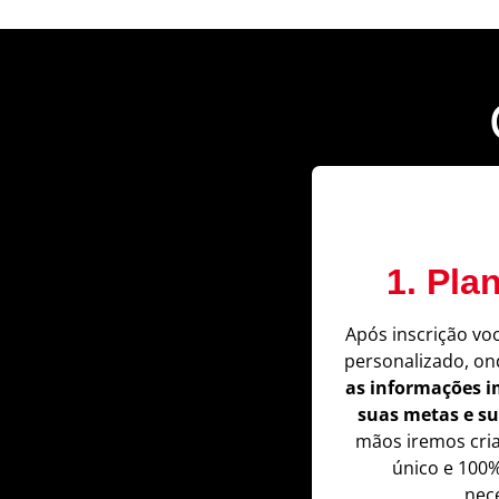
1. Pla
Após inscrição vo
personalizado, o
as informações i
suas metas e su
mãos iremos cri
único e 100
nec