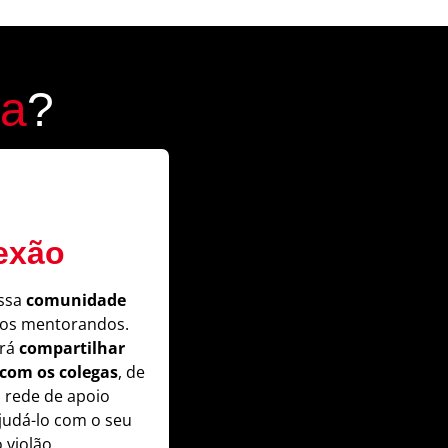
na
?
exão
ossa
comunidade
os mentorandos.
erá
compartilhar
 com os colegas
, de
 rede de apoio
judá-lo com o seu
 violão.