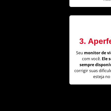
3. Aper
Seu
monitor de vi
com você.
Ele 
sempre disponív
corrigir suas dificu
esteja no