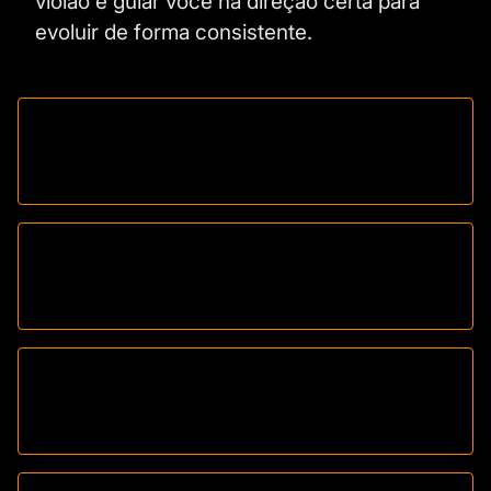
violão e guiar você na direção certa para
evoluir de forma consistente.
O que eu vou aprender com a
Tutoria?
Como funciona a garantia de 7
dias?
Preciso ter experiência com violão
para participar?